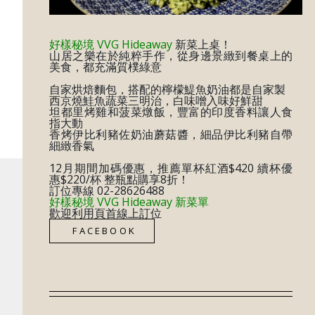
好樣秘境 VVG Hideaway
新菜上桌！
山居之樂在於純粹手作，從身邊景緻到餐桌上的
美食，都充滿質樸綠意
自家烘焙麵包，搭配的檸檬鯷魚奶油都是自家製
西京燒鮭魚蔬菜三明治，白味噌入味好鮮甜
坦都里烤雞和菠菜燉飯，豐富的印度香料讓人食
指大動
香烤伊比利豬佐奶油蘑菇醬，細品伊比利豬自帶
細緻香氣
12月期間加碼優惠，推薦單杯紅酒$420 續杯優
惠$220/杯 整瓶點購享8折！
訂位專線 02-28626488
好樣秘境 VVG Hideaway 新菜單
​歡迎利用頁首線上訂位
FACEBOOK