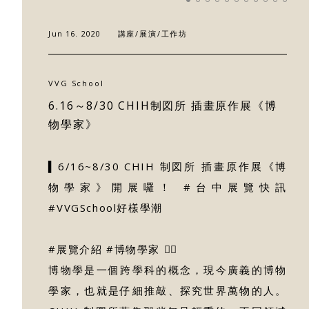
關於好樣
Jun 16. 2020
講座/展演/工作坊
最新消息
VVG School
門市據點
6.16～8/30 CHIH制図所 插畫原作展《博
物學家》
好樣專欄
▍6/16~8/30 CHIH 制図所 插畫原作展《博
聯絡我們
物學家》開展囉！ #台中展覽快訊
#VVGSchool好樣學潮
#展覽介紹 #博物學家 🕵️‍♀️
博物學是一個跨學科的概念，現今廣義的博物
學家，也就是仔細推敲、探究世界萬物的人。