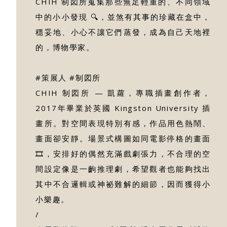
CHIH 制図所蒐集那些無足輕重的、不同領域
中的小小發現 🔍，並煞有其事的珍藏在盒中，
穩妥地、小心不讓它們蒸發，成為自己天地裡
的，博物學家。
#策展人 #制図所
CHIH 制図所 — 凱蘿，專職插畫創作者，
2017年畢業於英國 Kingston University 插
畫所。對空間表現特別有感，作品用色熱鬧、
畫面卻安靜。場景式構圖如同電影停格的畫面
🎞，安排好的偶然充滿戲劇張力，不合理的空
間設定像是一齣推理劇，希望觀者也能夠找出
其中不合邏輯或神祕難解的細節，因而獲得小
小樂趣。
/