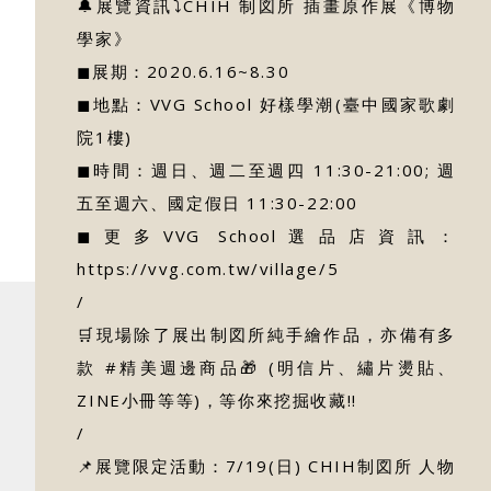
🔔展覽資訊⤵︎CHIH 制図所 插畫原作展《博物
學家》
◼︎展期：2020.6.16~8.30
◼︎地點：VVG School 好樣學潮(臺中國家歌劇
院1樓)
◼︎時間：週日、週二至週四 11:30-21:00; 週
五至週六、國定假日 11:30-22:00
◼︎更多VVG School選品店資訊：
https://vvg.com.tw/village/5
/
🛒現場除了展出制図所純手繪作品，亦備有多
款 #精美週邊商品🎁 (明信片、繡片燙貼、
ZINE小冊等等)，等你來挖掘收藏!!
/
📌展覽限定活動：7/19(日) CHIH制図所 人物