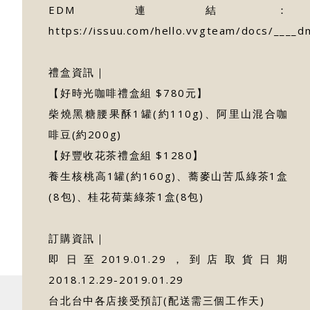
EDM連結：
https://issuu.com/hello.vvgteam/docs/____d
禮盒資訊｜
【好時光咖啡禮盒組 $780元】
柴燒黑糖腰果酥1罐(約110g)、阿里山混合咖
啡豆(約200g)
【好豐收花茶禮盒組 $1280】
養生核桃高1罐(約160g)、蕎麥山苦瓜綠茶1盒
(8包)、桂花荷葉綠茶1盒(8包)
訂購資訊｜
即日至2019.01.29，到店取貨日期
2018.12.29-2019.01.29
台北台中各店接受預訂(配送需三個工作天)