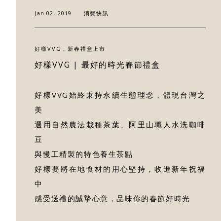
最新消息
Jan 02. 2019
消費快訊
門市據點
好樣VVG，新春禮盒上市
好樣VVG | 最好的時光春節禮盒
好樣專欄
好樣VVG始終秉持永續生態理念，體現台灣之
聯絡我們
美
選用自然農法栽種茶葉、阿里山職人水洗咖啡
豆
與慢工精製的特色養生茶點
好樣要將在地食材的用心堅持，收進新年祝福
中
感受送禮的誠摯心意，品味你的春節好時光