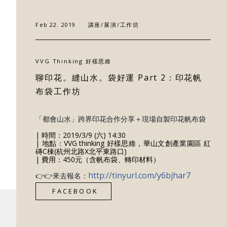
好樣專欄
Feb 22. 2019
講座/展演/工作坊
聯絡我們
VVG Thinking 好樣思維
聊印花。縫山水。袋好運 Part 2：印花帆
布袋工作坊
「都會山水」跨界印花合作分享＋現場自製印花帆布袋
| 時間：2019/3/9 (六) 14:30
| 地點：VVG thinking 好樣思維，華山文創產業園區 紅
磚C棟(杭州北路X北平東路口)
| 費用：450元（含帆布袋、轉印材料）
http://tinyurl.com/y6bjhar7
👉👉來去報名：
FACEBOOK