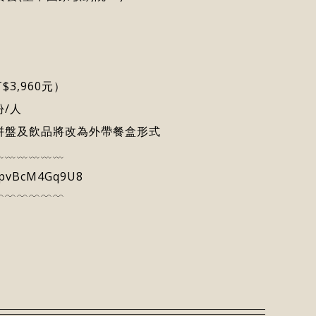
$3,960元）
/人
拼盤及飲品將改為外帶餐盒形式
﹏﹏﹏﹏﹏﹏
j3pvBcM4Gq9U8
﹋﹋﹋﹋﹋﹋