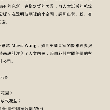
獨有的色彩，這樣短暫的美景，放入童話感的乾燥
它呢？在透明玻璃裡的小空間，調和出黃、粉、杏
花園。
人王思懿 Mavis Wang，如同英國皇室的優雅經典與
時尚設計注入了人文內蘊，藉由花與空間美學的對
計公司。
典花藝
玻璃花園 》
綿開放式花盆 》
好樣食藝(臺中國家歌劇院5F)