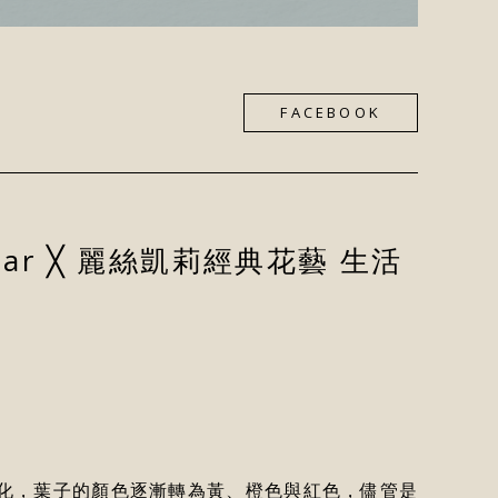
FACEBOOK
 & Bar ╳ 麗絲凱莉經典花藝 生活
化，葉子的顏色逐漸轉為黃、橙色與紅色，儘管是