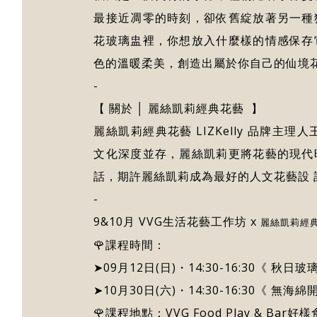
最接近凋零的時刻，卻依舊綻放著另一種
花玻璃盅裡，你想放入什麼樣的情感保存
色的溫暖柔美，創造出屬於你自己的仙境
-
【 關於 │ 麗絲凱莉經典花藝 】
麗絲凱莉經典花藝 LIZKelly 品牌主理
文化深度並存，麗絲凱莉更將花藝的現代
話，期許麗絲凱莉成為最好的人文花藝設 
-
9&10月 VVG生活花藝工作坊 x
麗絲凱莉經
🌹課程時間：
➤09月12日(日)・14:30-16:30《 秋日
➤10月30日(六)・14:30-16:30《 無海
🌹課程地點：VVG Food Play & Bar