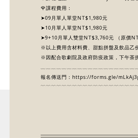
🌹課程費用：
➤09月單人單堂NT$1,980元
➤10月單人單堂NT$1,980元
➤9+10月單人雙堂NT$3,760元 （原價NT
※以上費用含材料費、甜點拼盤及飲品乙份
※因配合歌劇院及政府防疫政策，下午茶
﹏﹏﹏﹏﹏﹏﹏﹏﹏﹏﹏﹏﹏﹏﹏﹏﹏﹏
報名傳送門：
https://forms.gle/mLkA
﹋﹋﹋﹋﹋﹋﹋﹋﹋﹋﹋﹋﹋﹋﹋﹋﹋﹋