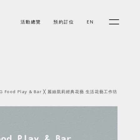
預約訂位
活動總覽
預約訂位
EN
EN
關於好樣
VG Food Play & Bar ╳ 麗絲凱莉經典花藝 生活花藝工作坊
最新消息
門市據點
好樣專欄