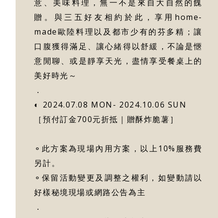
意、美味料理，無一不是來自大自然的餽
贈。與三五好友相約於此，享用home-
made歐陸料理以及都市少有的芬多精；讓
口腹獲得滿足、讓心緒得以舒緩，不論是愜
意閒聊、或是靜享天光，盡情享受餐桌上的
美好時光～
．
◐ 2024.07.08 MON- 2024.10.06 SUN
［預付訂金700元折抵｜贈酥炸脆薯］
⚬此方案為現場內用方案，以上10%服務費
另計。
⚬保留活動變更及調整之權利，如變動請以
好樣秘境現場或網路公告為主
．