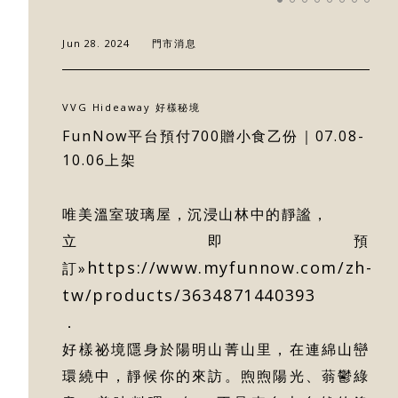
最新消息
Jun 28. 2024
門市消息
門市據點
VVG Hideaway 好樣秘境
FunNow平台預付700贈小食乙份｜07.08-
好樣專欄
10.06上架
聯絡我們
唯美溫室玻璃屋，沉浸山林中的靜謐，
立即預
https://www.myfunnow.com/zh-
訂»
tw/products/3634871440393
．
好樣祕境隱身於陽明山菁山里，在連綿山巒
環繞中，靜候你的來訪。煦煦陽光、蓊鬱綠