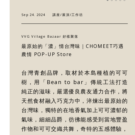
關於好樣
Sep 24. 2024
講座/展演/工作坊
最新消息
VVG Village Bazaar 好樣聚落
門市據點
最原始的「濃」情台灣味｜CHOMEET巧遇
農情 POP-UP Store
好樣專欄
台灣青創品牌，取材於本島種植的可可
樹，用「Bean to bar」傳統工法打造
聯絡我們
純正的滋味，嚴選優良農友通力合作，將
天然食材融入巧克力中，淬煉出最原始的
台灣味，獨特的在地香氣加上可可濃郁的
氣味，細細品爵，彷彿能感受到當地豐盈
作物和可可交織共舞，奇特的五感體驗，