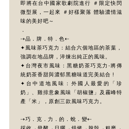
即將在台中國家歌劇院進行 ＃限定快閃
微型展，一起來 ＃好樣聚落 體驗濃情滋
味的美好吧～
．
⇢品．牌．特．色⇠
✦風味茶巧克力：結合六個地區的茶葉，
強調在地品牌，淬煉出純正的風味。
✦台灣夜市風味：黑糖奶茶巧克力-將傳
統奶茶香甜與濃郁黑糖味道完美結合 !
✦台中道地風味：外國人最愛的「珍
奶」、雞排意象風味「胡椒鹽」及霧峰特
產「米」，原創三款風味巧克力。
⇢巧．克．力．的．蛻．變⇠
採收→發酵→日曬→烘烤→脫殼→粗磨→