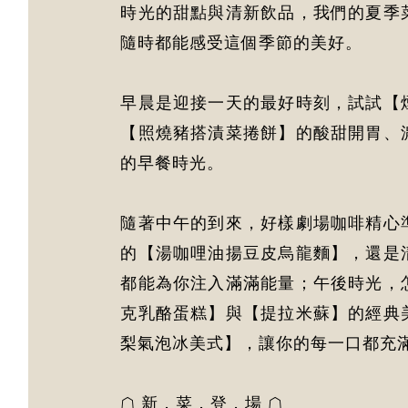
時光的甜點與清新飲品，我們的夏季
隨時都能感受這個季節的美好。
早晨是迎接一天的最好時刻，試試【
【照燒豬搭漬菜捲餅】的酸甜開胃、
的早餐時光。
隨著中午的到來，好樣劇場咖啡精心
的【湯咖哩油揚豆皮烏龍麵】，還是
都能為你注入滿滿能量；午後時光，
克乳酪蛋糕】與【提拉米蘇】的經典
梨氣泡冰美式】，讓你的每一口都充
☖ 新．菜．登．場 ☖