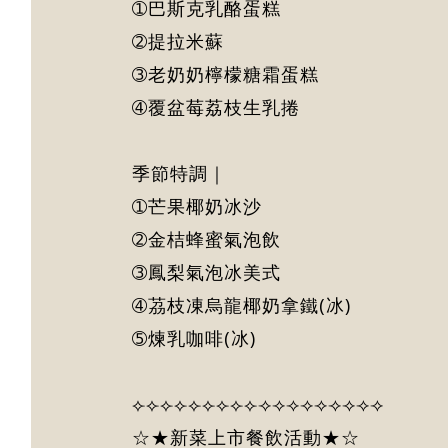
➀巴斯克乳酪蛋糕
➁提拉米蘇
➂老奶奶檸檬糖霜蛋糕
➃覆盆莓荔枝生乳捲
季節特調｜
➀芒果椰奶冰沙
➁金桔蜂蜜氣泡飲
➂鳳梨氣泡冰美式
➃茘枝凍烏龍椰奶拿鐵(冰)
➄煉乳咖啡(冰)
⟣⟣⟣⟣⟣⟣⟣⟣⟣⟢⟢⟢⟢⟢⟢⟢⟢⟢
☆★新菜上市餐飲活動★☆