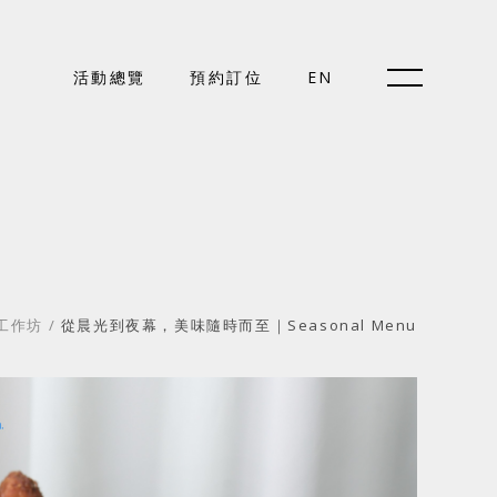
預約訂位
活動總覽
預約訂位
EN
EN
關於好樣
/工作坊
/
從晨光到夜幕，美味隨時而至｜Seasonal Menu
最新消息
門市據點
好樣專欄