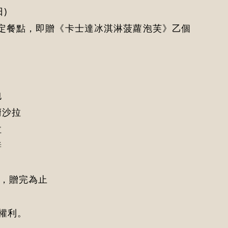
日)
消費指定餐點，即贈《卡士達冰淇淋菠蘿泡芙》乙個
包
廚沙拉
拉
醬
份，贈完為止
權利。