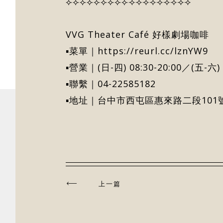
⟣⟣⟣⟣⟣⟣⟣⟣⟣⟢⟢⟢⟢⟢⟢⟢⟢⟢
VVG Theater Café 好樣劇場咖啡
▪菜單｜
https://reurl.cc/lznYW9
▪營業｜(日-四) 08:30-20:00／(五-六
▪聯繫｜04-22585182
▪地址｜台中市西屯區惠來路二段101
上一篇