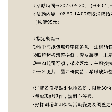
⟣活動時間➝2025.05.20(二)~06.01(
⟣活動內容➝08:30-14:00時段
（原價95元）
⟣指定餐點➝
➀地中海紙包爐烤季節鮮魚．法棍麵
➁照燒豬搭漬菜捲餅，帶皮薯塊．主
➂牛肉起司可頌，帶皮薯塊．主廚沙
➃玉米脆片．墨西哥肉醬．希臘酸奶
‣消費乙份餐點限兌換乙份，限量30
‣餐點現點現作，請耐心等候。
‣好樣劇場咖啡保留活動變更及調整之