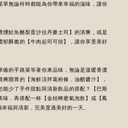
菜單無論何時都能為你帶來幸福的滋味，讓你
煙燻鮭魚酪梨蛋沙拉丹麥土司】的清爽，或是
濃郁酥脆的【牛肉起司可頌】，讓你享受美好
準備的手路菜等著你來品味，無論是溫暖香濃
清爽開胃的【海鮮涼拌葛粉條．油醋醬汁】，
怎能少了手作甜點與清新飲品的搭配？【巴斯
美味，再搭配一杯【金桔蜂蜜氣泡飲】或【鳳
滿幸福與清新，完美度過美好的一天。