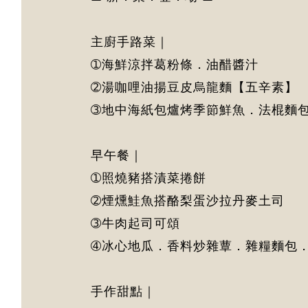
主廚手路菜｜
➀海鮮涼拌葛粉條．油醋醬汁
➁湯咖哩油揚豆皮烏龍麵【五辛素】
➂地中海紙包爐烤季節鮮魚．法棍麵
早午餐｜
➀照燒豬搭漬菜捲餅
➁煙燻鮭魚搭酪梨蛋沙拉丹麥土司
➂牛肉起司可頌
➃冰心地瓜．香料炒雜蕈．雜糧麵包
手作甜點｜