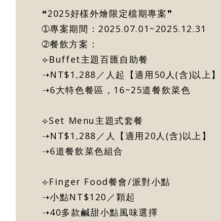
❝2025好樣外燴限定檔期專案❞
➀專案期間：2025.07.01~2025.12.31
➁餐飲方案：
⟣Buffet主題百匯自助餐
➝NT$1,288／人起【適用50人(含)以上
➝6大特色餐區，16~25道餐飲菜色
⟣Set Menu主題式套餐
➝NT$1,288／人【適用20人(含)以上】
➝6道餐飲菜色組合
⟣Finger Food餐會/派對小點
➝小點NT$120／顆起
➝40多款鹹甜小點風味選擇