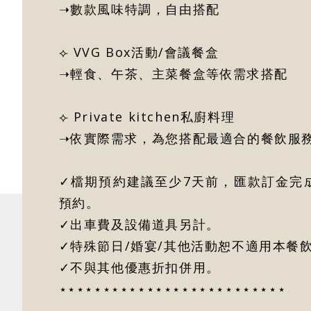
➝數款風味特調，自由搭配
⟣ VVG Box活動/會議餐盒
➝輕食、午茶、主菜餐盒等依需求搭配
⟣ Private kitchen私廚料理
➝依實際需求，為您搭配最適合的餐飲服
✓檔期預約建議至少7天前，匯款訂金完
預約。
✓出車費及設備道具另計。
✓特殊節日/婚宴/其他活動恕不適用本餐
✓不與其他優惠折扣併用。
⋆⋆⋆⋆⋆⋆⋆⋆⋆⋆⋆⋆⋆⋆⋆⋆⋆⋆⋆⋆⋆⋆⋆⋆⋆⋆