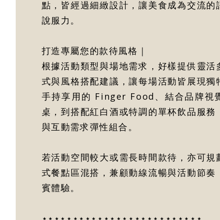
點，皆經過細緻設計，讓美食成為交流的
說服力。
打造專屬您的款待風格｜
根據活動類型與場地需求，好樣提供靈活
式與風格搭配建議，讓每場活動皆展現獨
手持享用的 Finger Food、結合品牌
桌，到搭配紅白酒或特調的單杯飲品服務
與互動需求彈性組合。
若活動空間較大或需長時間款待，亦可規
式餐點區混搭，兼顧動線流暢與活動節奏
賓體驗。
⋆⋆⋆⋆⋆⋆⋆⋆⋆⋆⋆⋆⋆⋆⋆⋆⋆⋆⋆⋆⋆⋆⋆⋆⋆⋆