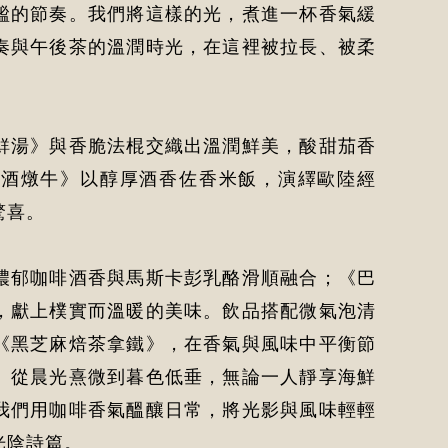
謐的節奏。我們將這樣的光，煮進一杯香氣緩
奏與午後茶的溫潤時光，在這裡被拉長、被柔
鮮湯》與香脆法棍交織出溫潤鮮美，酸甜茄香
紅酒燉牛》以醇厚酒香佐香米飯，演繹歐陸經
驚喜。
濃郁咖啡酒香與馬斯卡彭乳酪滑順融合；《巴
，獻上樸實而溫暖的美味。飲品搭配微氣泡清
《黑芝麻焙茶拿鐵》，在香氣與風味中平衡節
。從晨光熹微到暮色低垂，無論一人靜享海鮮
我們用咖啡香氣醞釀日常，將光影與風味輕輕
光陰詩篇。