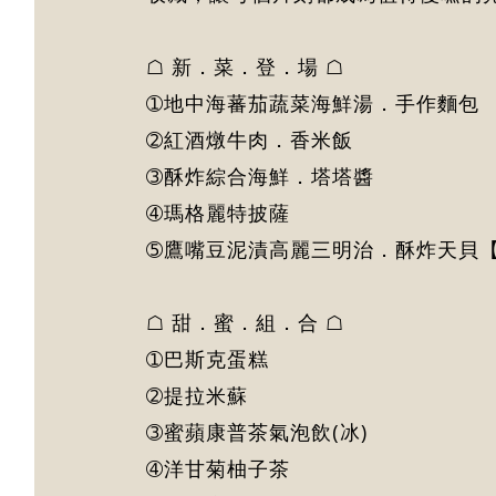
☖ 新．菜．登．場 ☖
➀地中海蕃茄蔬菜海鮮湯．手作麵包
➁紅酒燉牛肉．香米飯
➂酥炸綜合海鮮．塔塔醬
➃瑪格麗特披薩
➄鷹嘴豆泥漬高麗三明治．酥炸天貝
☖ 甜．蜜．組．合 ☖
➀巴斯克蛋糕
➁提拉米蘇
➂蜜蘋康普茶氣泡飲(冰)
➃洋甘菊柚子茶