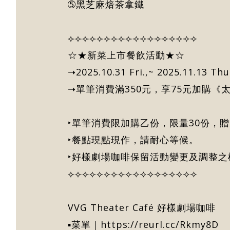
➄黑芝麻焙茶拿鐵
⟣⟣⟣⟣⟣⟣⟣⟣⟣⟢⟢⟢⟢⟢⟢⟢⟢⟢
☆★新菜上市餐飲活動★☆
➝2025.10.31 Fri.,~ 2025.11.13 Thu
➝單筆消費滿350元，享75元加購
‣單筆消費限加購乙份，限量30份，
‣餐點現點現作，請耐心等候。
‣好樣劇場咖啡保留活動變更及調整之
⟣⟣⟣⟣⟣⟣⟣⟣⟣⟢⟢⟢⟢⟢⟢⟢⟢⟢
VVG Theater Café 好樣劇場咖啡
▪菜單｜
https://reurl.cc/Rkmy8D​