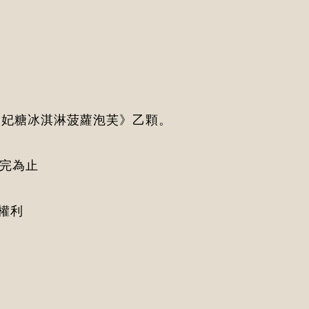
《太妃糖冰淇淋菠蘿泡芙》乙顆。
贈完為止
權利