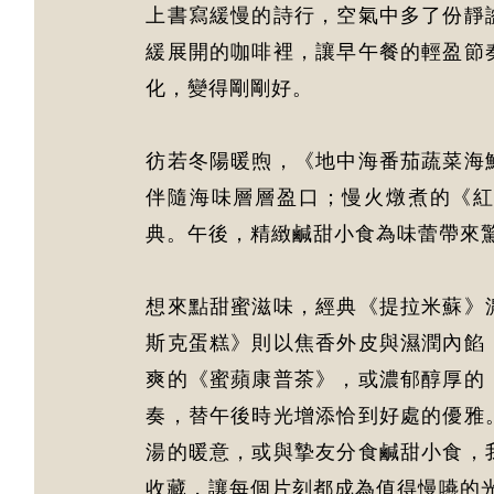
上書寫緩慢的詩行，空氣中多了份靜
緩展開的咖啡裡，讓早午餐的輕盈節
化，變得剛剛好。
彷若冬陽暖煦，《地中海番茄蔬菜海
伴隨海味層層盈口；慢火燉煮的《
典。午後，精緻鹹甜小食為味蕾帶來
想來點甜蜜滋味，經典《提拉米蘇》
斯克蛋糕》則以焦香外皮與濕潤內餡
爽的《蜜蘋康普茶》，或濃郁醇厚的
奏，替午後時光增添恰到好處的優雅
湯的暖意，或與摯友分食鹹甜小食，
收藏，讓每個片刻都成為值得慢嚥的