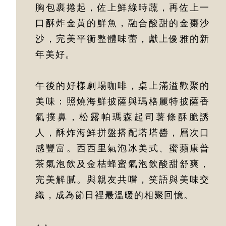
胸包裹捲起，佐上鮮綠時蔬，再佐上一
口酥炸金黃的鮮魚，融合酸甜的金棗沙
沙，完美平衡整體味蕾，獻上優雅的新
年美好。
午後的好樣劇場咖啡，桌上滿溢歡聚的
美味：照燒海鮮披薩與瑪格麗特披薩香
氣撲鼻，松露帕瑪森起司薯條酥脆誘
人，酥炸海鮮拼盤搭配塔塔醬，層次口
感豐富。西西里氣泡冰美式、蜜蘋康普
茶氣泡飲及金桔蜂蜜氣泡飲酸甜舒爽，
完美解膩。與親友共嚐，笑語與美味交
織，成為節日裡最溫暖的相聚回憶。