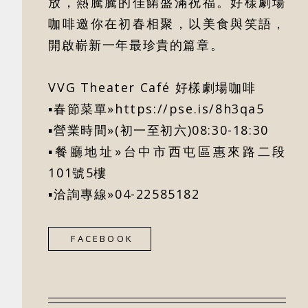
放，熱騰騰的佳餚盛滿祝福。好樣劇場
咖啡邀你在初春相聚，以美食與笑語，
開啟嶄新一年最珍貴的篇章。
VVG Theater Café 好樣劇場咖啡
▪春節菜單»
https://pse.is/8h3qa5
▪營業時間»(初一至初六)08:30-18:30
▪餐廳地址»台中市西屯區惠來路二段
101號5樓
▪洽詢專線»04-22585182
FACEBOOK