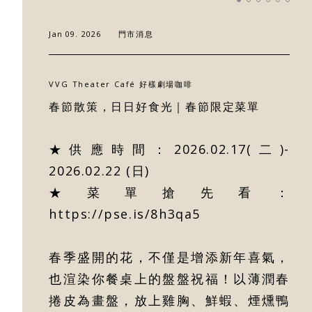
Jan 09. 2026
門市消息
VVG Theater Café 好樣劇場咖啡
關於好樣
春節散策，日日好食光｜春節限定菜單
最新消息
★供應時間：2026.02.17(二)-
2026.02.22 (日)
門市據點
★菜單搶先看：
https://pse.is/8h3qa5
好樣專欄
春季盛開的花，不僅是增添新年喜氣，
聯絡我們
也渲染你餐桌上的盤盤祝福！以薄潤春
捲皮為畫盤，放上雞胸、鮮蝦、煙燻鴨