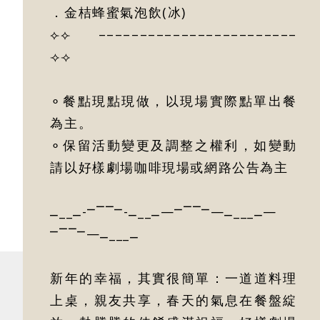
．金桔蜂蜜氣泡飲(冰)
⟣⟣ ––––––––––––––––––––––––
⟢⟢
⚬餐點現點現做，以現場實際點單出餐
為主。
⚬保留活動變更及調整之權利，如變動
請以好樣劇場咖啡現場或網路公告為主
⎽__⎽-⎻⎺⎺⎻-⎽__⎽—⎻⎺⎺⎻—⎽___⎽—
⎻⎺⎺⎻—⎽___⎽
新年的幸福，其實很簡單：一道道料理
上桌，親友共享，春天的氣息在餐盤綻