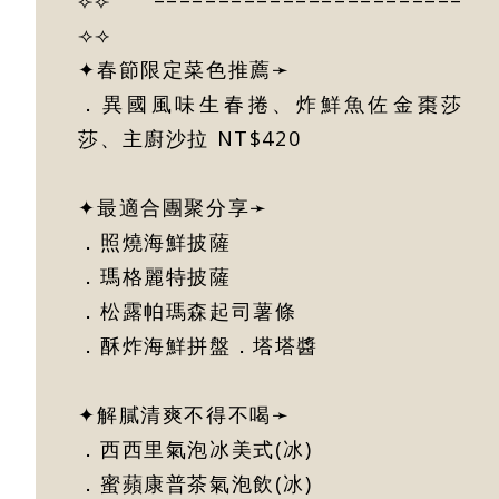
⟣⟣ ––––––––––––––––––––––––
⟢⟢
✦春節限定菜色推薦➛
．異國風味生春捲、炸鮮魚佐金棗莎
莎、主廚沙拉 NT$420
✦最適合團聚分享➛
．照燒海鮮披薩
．瑪格麗特披薩
．松露帕瑪森起司薯條
．酥炸海鮮拼盤．塔塔醬
✦解膩清爽不得不喝➛
．西西里氣泡冰美式(冰)
．蜜蘋康普茶氣泡飲(冰)