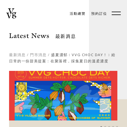
活動總覽
預約訂位
預約訂位
EN
Latest News
最新消息
最新消息
/
門市消息
/
盛夏濃郁﹝VVG CHOC DAY！﹞給
日常的一份甜美提案：在聚落裡，採集夏日的溫柔濃度