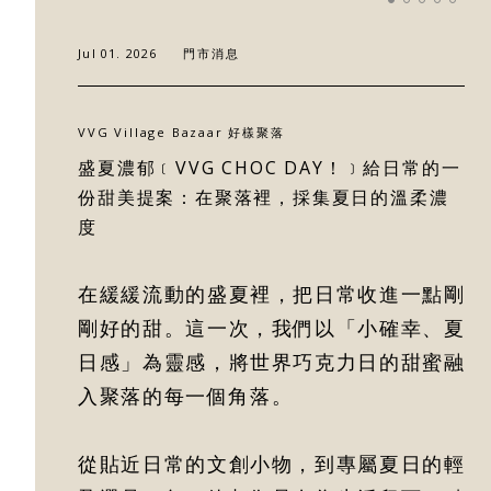
Jul 01. 2026
門市消息
關於好樣
VVG Village Bazaar 好樣聚落
最新消息
盛夏濃郁﹝VVG CHOC DAY！﹞給日常的一
份甜美提案：在聚落裡，採集夏日的溫柔濃
度
門市據點
在緩緩流動的盛夏裡，把日常收進一點剛
好樣專欄
剛好的甜。這一次，我們以「小確幸、夏
日感」為靈感，將世界巧克力日的甜蜜融
聯絡我們
入聚落的每一個角落。
從貼近日常的文創小物，到專屬夏日的輕