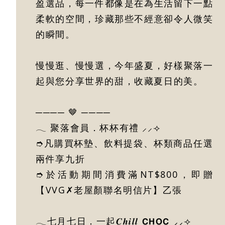
盈選品，每一件都像是在為生活留下一點
柔軟的空間，珍藏那些不經意卻令人微笑
的瞬間。
慢慢逛、慢慢選，今年盛夏，好樣聚落一
起與您分享世界的甜，收藏夏日的美。
──── 🤎 ────
𓂃 聚落會員．杯杯有禮 ⸝⸝⟢
➮凡購買杯墊、飲料提袋、杯類商品任選
兩件享九折
➮於活動期間消費滿NT$800，即贈
【VVG✗老屋顏聯名明信片】乙張
𓂃七月七日．一起𝑪𝒉𝒊𝒍𝒍 𝗖𝗛𝗢𝗖 ⸝⸝⟢