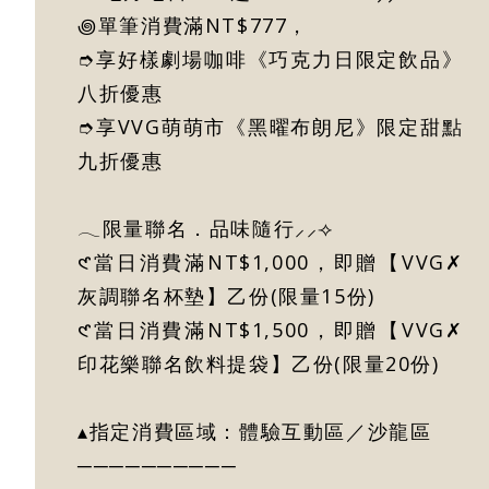
꩜單筆消費滿NT$777，
➮享好樣劇場咖啡《巧克力日限定飲品》
八折優惠
➮享VVG萌萌市《黑曜布朗尼》限定甜點
九折優惠
𓂃限量聯名．品味隨行⸝⸝⟢
𑣲當日消費滿NT$1,000，即贈【VVG✗
灰調聯名杯墊】乙份(限量15份)
𑣲當日消費滿NT$1,500，即贈【VVG✗
印花樂聯名飲料提袋】乙份(限量20份)
▴指定消費區域：體驗互動區／沙龍區
──────────