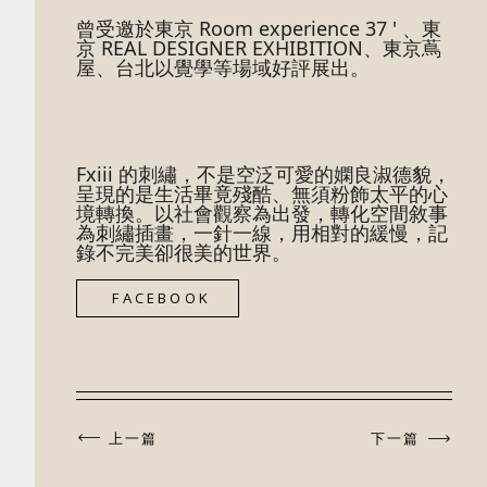
曾受邀於東京 Room experience 37 ' 、東
京 REAL DESIGNER EXHIBITION、東京蔦
屋、台北以覺學等場域好評展出。
Fxiii 的刺繡，不是空泛可愛的嫻良淑德貌，
呈現的是生活畢竟殘酷、無須粉飾太平的心
境轉換。以社會觀察為出發，轉化空間敘事
為刺繡插畫，一針一線，用相對的緩慢，記
錄不完美卻很美的世界。 
FACEBOOK
上一篇
下一篇