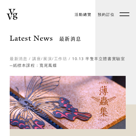
活動總覽
預約訂位
預約訂位
EN
Latest News
最新消息
最新消息
/
講座/展演/工作坊
/
10.13 半隻羊立體書實驗室
─紙標本課程：寬尾鳳蝶