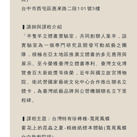
台中市西屯區惠來路二段101號5樓
▍講師與課程介紹
「半隻羊立體書實驗室」共同創辦人葉羊，該
實驗室為一個專門研究及開發可動紙藝之團
隊，積極在亞太地區推廣立體書的多元應用與
展示。至今榮獲臺灣立體書專利、臺灣文化博
覽會百大新銳獎等殊榮，近年與國立故宮博物
院、衛武營國家藝術文化中心合作推出聯名立
體卡，為臺灣紙藝品牌與公營機關聯名立下里
程碑。
▍課程主題：台灣特有珍稀種-寬尾鳳蝶
窗花上的昆蟲之夏-精緻紙標本體驗(寬尾鳳蝶
台中歌劇院場)