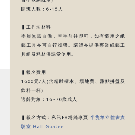
開班人數：6-15人
▍工作坊材料
學員無需自備，空手前往即可，如有慣用之紙
藝工具亦可自行攜帶。講師亦提供專業紙藝工
具組及耗材供課堂使用。
▍報名費用
1600元/人(含精雕標本、場地費、甜點拼盤及
飲料一杯)
適齡對象：16~70歲成人
▍報名方式：私訊FB粉絲專頁
半隻羊立體書實
驗室 Half-Goatee