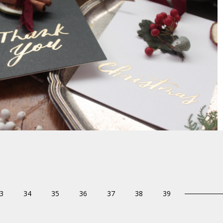
3
34
35
36
37
38
39