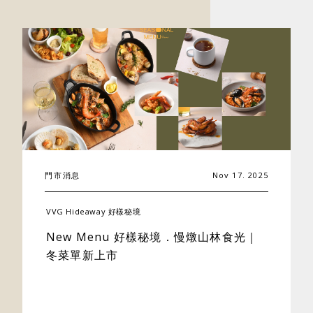
門市消息
Nov 17. 2025
關於好樣
VVG Hideaway 好樣秘境
最新消息
New Menu 好樣秘境．慢燉山林食光｜
冬菜單新上市
門市據點
好樣專欄