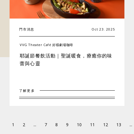
門市消息
Oct 23. 2025
VVG Theater Café 好樣劇場咖啡
耶誕節餐飲活動｜聖誕暖食，療癒你的味
蕾與心靈
了解更多
1
2
...
7
8
9
10
11
12
13
...