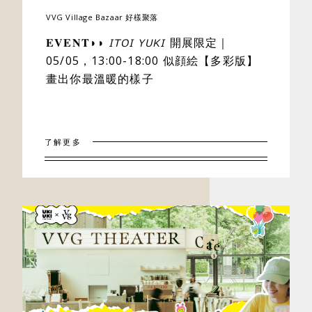
VVG Village Bazaar 好樣聚落
𝐄𝐕𝐄𝐍𝐓◗◗ 𝘐𝘛𝘖𝘐 𝘠𝘜𝘒𝘐 開展限定｜
05/05，13:00-18:00 似顔絵【多彩版】
畫出你最溫暖的樣子
了解更多