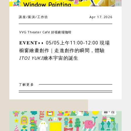
講座/展演/工作坊
Apr 17. 2026
VVG Theater Café 好樣劇場咖啡
𝐄𝐕𝐄𝐍𝐓◗◗ 05/05上午11:00-12:00 現場
櫥窗繪畫創作｜走進創作的瞬間，體驗
𝘐𝘛𝘖𝘐 𝘠𝘜𝘒𝘐繪本宇宙的誕生
了解更多