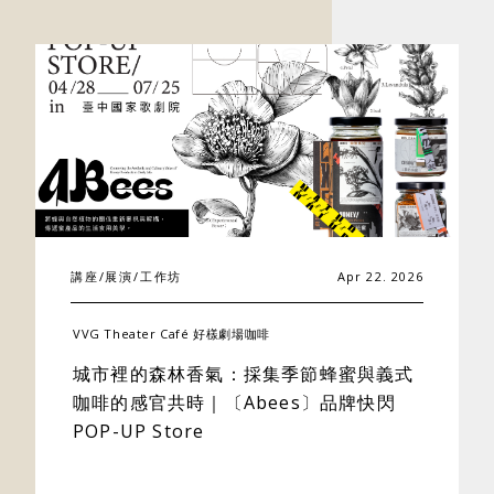
講座/展演/工作坊
Apr 22. 2026
關於好樣
VVG Theater Café 好樣劇場咖啡
城市裡的森林香氣：採集季節蜂蜜與義式
最新消息
咖啡的感官共時｜〔Abees〕品牌快閃
POP-UP Store
門市據點