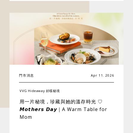
門市消息
Apr 11. 2026
VVG Hideaway 好樣秘境
用一片秘境，珍藏與她的溫存時光 ♡
𝙈𝙤𝙩𝙝𝙚𝙧𝙨 𝘿𝙖𝙮｜A Warm Table for
Mom