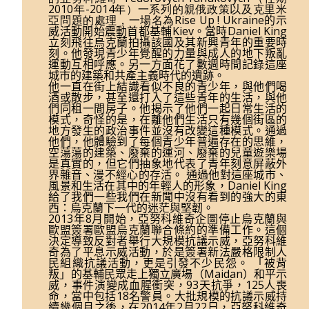
2010年-2014年）一系列的親俄政策以及克里米
亞問題的處理，一場名為Rise Up ! Ukraine
的示
威活動開始震動首都基輔Kiev。
當時Daniel King
立刻飛往烏克蘭拍攝該國及其新興青年的重要時
刻。他發現青少年覺醒的力量與成人的地下叛亂
運動互相呼應。另一方面花了數週時間記錄這座
城市的建築和共產主義時代的遺跡。
他
一直在
街上結識看似不良的青少年，與他們喝
酒或散步，甚至還打入了這些青年的生活，與他
們同租一間房子。他揭示了他們一起日常生活的
模式，奇怪的是，在離他們生活只有幾個街區的
地方發生的政治事件並沒有改變這種模式。通過
他們，他體驗到了每個青少年普遍存在的思維，
空蕩蕩的建築、廢棄的運河、廢棄的兒童遊樂場
是真實的，但它們抽象地代表了青年刻意屏蔽外
界雜音、漫不經心的存活。 通過他對這座城市、
風景和生活在其中的年輕人的形象，Daniel King
給了我們一些我們在新聞中沒有看到的強大的東
西：烏克蘭下一代的迷茫與堅韌。
2013年8月開始，
亞努科維奇企圖停止
烏克蘭
與
歐盟簽署歐盟烏克蘭聯合條約的準備工作。這個
決定導致反對者舉行大規模抗議示威，亞努科維
奇為了平息示威活動，於是簽署新法嚴格限制人
民組織抗議活動，更是引發不少民怨。
「被背
叛」的基輔民眾走上獨立廣場（Maidan）和平示
威，事件演變成血腥衝突，93天抗爭，125人喪
命，當中包括18名警員。大批規模的抗議示威持
續幾個月之後，在2014年2月22日，亞努科維奇