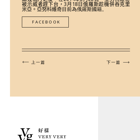
被示威者趕下台，3月18日俄羅斯趁機併吞克里
米亞。
亞努科維奇
目前為俄羅斯國籍。
FACEBOOK
上一篇
下一篇