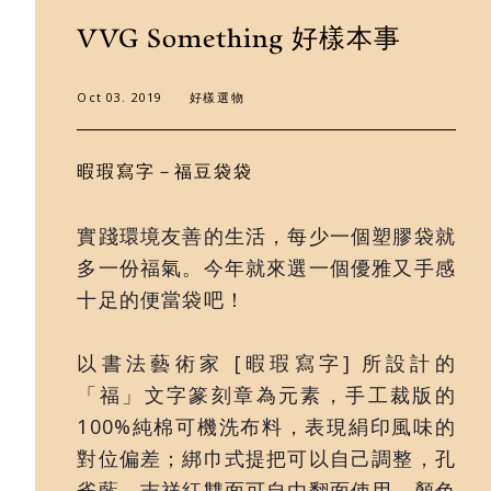
VVG Something 好樣本事
門市據點
Oct 03. 2019
好樣選物
好樣專欄
聯絡我們
暇瑕寫字－福豆袋袋
實踐環境友善的生活，每少一個塑膠袋就
多一份福氣。今年就來選一個優雅又手感
十足的便當袋吧！
以書法藝術家 [暇瑕
寫字] 所設計的
「福」文字篆刻章為元素，手工裁版的
100%純棉可機洗布料，表現絹印風味的
對位偏差；綁巾式提把可以自己調整，孔
雀藍、吉祥紅雙面可自由翻面使用，顏色