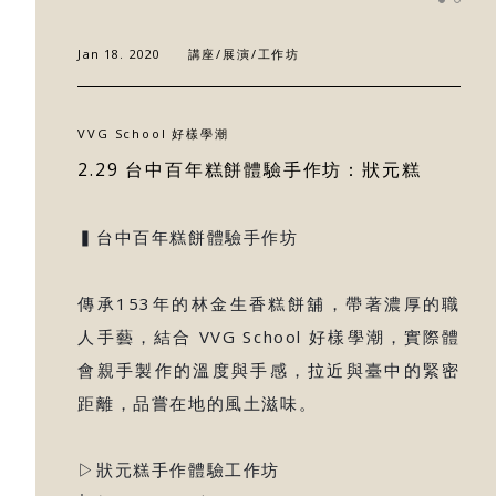
最新消息
Jan 18. 2020
講座/展演/工作坊
門市據點
VVG School 好樣學潮
好樣專欄
2.29 台中百年糕餅體驗手作坊：狀元糕
聯絡我們
▍台中百年糕餅體驗手作坊
傳承153年的林金生香糕餅舖，帶著濃厚的職
人手藝，結合 VVG School 好樣學潮，實際體
會親手製作的溫度與手感，拉近與臺中的緊密
距離，品嘗在地的風土滋味。
▷狀元糕手作體驗工作坊