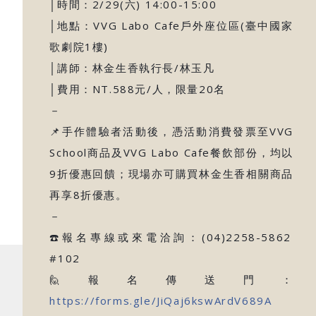
│時間：2/29(六) 14:00-15:00
│地點：VVG Labo Cafe戶外座位區(臺中國家
歌劇院1樓)
│講師：林金生香執行長/林玉凡
│費用：NT.588元/人，限量20名
－
📌手作體驗者活動後，憑活動消費發票至VVG
School商品及VVG Labo Cafe餐飲部份，均以
9折優惠回饋；現場亦可購買林金生香相關商品
再享8折優惠。
－
☎️報名專線或來電洽詢：(04)2258-5862
#102
🙋報名傳送門：
https://forms.gle/JiQaj6kswArdV689A