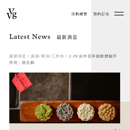
活動總覽
預約訂位
預約訂位
EN
Latest News
最新消息
最新消息
/
講座/展演/工作坊
/
2.29 台中百年糕餅體驗手
作坊：狀元糕
關於好樣