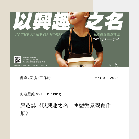
關於好樣
講座/展演/工作坊
Mar 05. 2021
好樣思維 VVG Thinking
最新消息
興趣誌《以興趣之名｜生態微景觀創作
展》
門市據點
好樣專欄