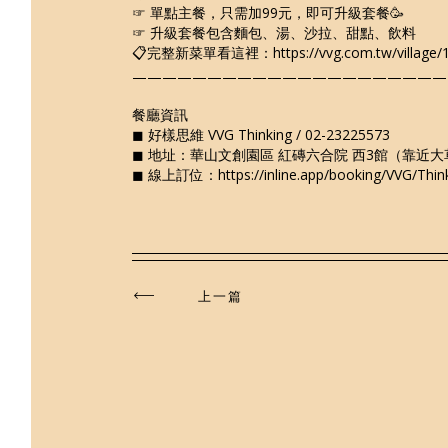
☞
單點主餐，只需加
99
元，即可升級套餐
🥳
☞
升級套餐包含麵包、湯、沙拉、甜點、飲料
📋
完整新菜單看這裡：
https://vvg.com.tw/village/
—————————————————————
餐廳資訊
◼︎
好樣思維
VVG Thinking
/ 02-23225573
◼︎
地址：華山文創園區
紅磚六合院
西
3
館（靠近大
◼︎
線上訂位：
https://inline.app/booking/VVG/Thin
上一篇