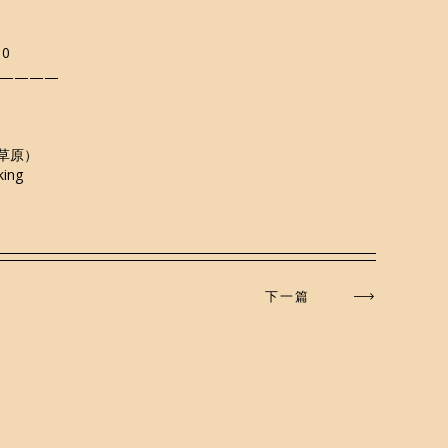
10
————
草原）
king
下一篇