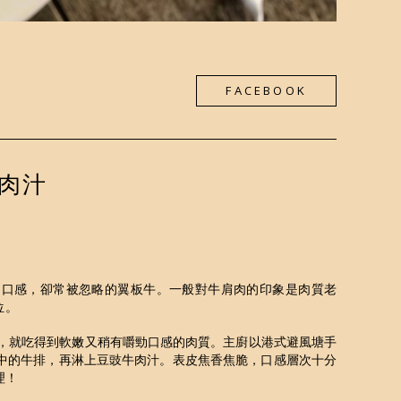
FACEBOOK
肉汁
勁口感，卻常被忽略的翼板牛。一般對牛肩肉的印象是肉質老
位。
，就吃得到軟嫩又稍有嚼勁口感的肉質。主廚以港式避風塘手
中的牛排，再淋上豆豉牛肉汁。表皮焦香焦脆，口感層次十分
理！