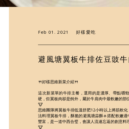
Feb 01. 2021
好樣愛吃
避風塘翼板牛排佐豆豉牛
🍴
好樣思維新菜介紹
🍴
這次新菜單的牛排主餐，選用的是濃厚、帶點嚼
硬，但翼板肉卻是例外，屬於牛肩肉中最軟嫩的部
🐮
思維團隊將翼板牛排低溫舒肥
12
小時以上將筋軟化
法料理翼板牛排，酥脆的避風塘蒜酥
🧄
搭配軟嫩適
豐富，是一道中西合璧，會讓人流連忘返的創意料
🐮