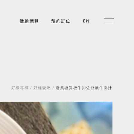
預約訂位
活動總覽
預約訂位
EN
EN
關於好樣
好樣專欄
/
好樣愛吃
/
避風塘翼板牛排佐豆豉牛肉汁
最新消息
門市據點
好樣專欄